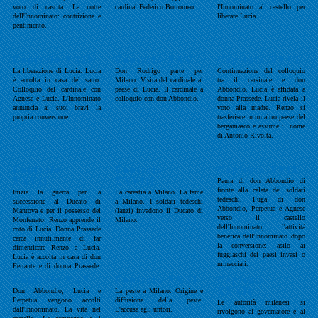
voto di castità. La notte
cardinal Federico Borromeo.
l'Innominato al castello per
dell'Innominato: contrizione e
liberare Lucia.
pentimento.
Capitolo XXIV
Capitolo XXV
Capitolo XXVI
La liberazione di Lucia. Lucia
Don Rodrigo parte per
Continuazione del colloquio
è accolta in casa del sarto.
Milano. Visita del cardinale al
tra il carsinale e don
Colloquio del cardinale con
paese di Lucia. Il cardinale a
Abbondio. Lucia è affidata a
Agnese e Lucia. L'Innominato
colloquio con don Abbondio.
donna Prassede. Lucia rivela il
annuncia ai suoi bravi la
voto alla madre. Renzo si
propria conversione.
trasferisce in un altro paese del
bergamasco e assume il nome
di Antonio Rivolta.
Capitolo
Capitolo
Capitolo XXIX
XXVII
XXVIII
Paura di don Abbondio di
fronte alla calata dei soldati
Inizia la guerra per la
La carestia a Milano. La fame
tedeschi. Fuga di don
successione al Ducato di
a Milano. I soldati tedeschi
Abbondio, Perpetua e Agnese
Mantova e per il possesso del
(lanzi) invadono il Ducato di
verso il castello
Monferrato. Renzo apprende il
Milano.
dell'Innominato; l'attività
coto di Lucia. Donna Prassede
benefica dell'Innominato dopo
cerca innutilmente di far
la conversione: asilo ai
dimenticare Renzo a Lucia.
fuggiaschi dei paesi invasi o
Lucia è accolta in casa di don
minacciati.
Ferrante e di donna Prassede;
la biblioteca di don Ferrante.
Capitolo XXX
Capitolo XXXI
Capitolo
XXXII
Don Abbondio, Lucia e
La peste a Milano. Origine e
Perpetua vengono accolti
diffusione della peste.
Le autorità milanesi si
dall'Innominato. La vita nel
L'accusa agli untori.
rivolgono al governatore e al