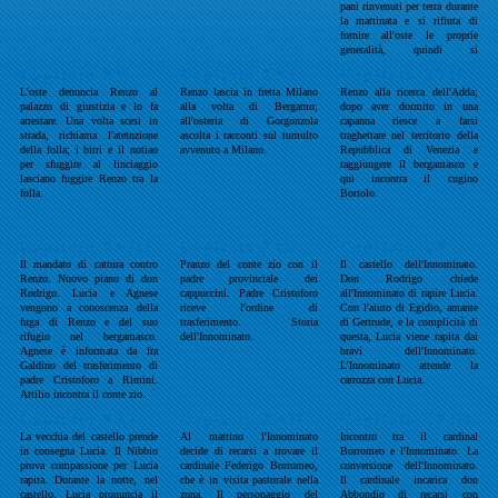
pani rinvenuti per terra durante
la mattinata e si rifiuta di
fornire all'oste le proprie
generalità, quindi si
addormenta ubriaco.
Capitolo XV
Capitolo XVI
Capitolo XVII
L'oste denuncia Renzo al
Renzo lascia in fretta Milano
Renzo alla ricerca dell'Adda;
palazzo di giustizia e lo fa
alla volta di Bergamo;
dopo aver dormito in una
arrestare. Una volta scesi in
all'osteria di Gorgonzola
capanna riesce a farsi
strada, richiama l'atetnzione
ascolta i racconti sul tumulto
traghettare nel territorio della
della folla; i birri e il notiao
avvenuto a Milano.
Repubblica di Venezia e
per sfuggire al linciaggio
raggiungere il bergamasco e
lasciano fuggire Renzo tra la
qui incontra il cugino
folla.
Bortolo.
Capitolo XVIII
Capitolo XIX
Capitolo XX
Il mandato di cattura contro
Pranzo del conte zio con il
Il castello dell'Innominato.
Renzo. Nuovo piano di don
padre provinciale dei
Don Rodrigo chiede
Rodrigo. Lucia e Agnese
cappuccini. Padre Cristoforo
all'Innominato di rapire Lucia.
vengono a conoscenza della
riceve l'ordine di
Con l'aiuto di Egidio, amante
fuga di Renzo e del suo
trasferimento. Storia
di Gertrude, e la complicità di
rifugio nel bergamasco.
dell'Innominato.
questa, Lucia viene rapita dai
Agnese è informata da fra
bravi dell'Innominato.
Galdino del trasferimento di
L'Innominato attende la
padre Cristoforo a Rimini.
carrozza con Lucia.
Attilio incontra il conte zio.
Capitolo XXI
Capitolo XXII
Capitolo XXIII
La vecchia del castello prende
Al mattino l'Innominato
Incontro tra il cardinal
in consegna Lucia. Il Nibbio
decide di recarsi a trovare il
Borromeo e l'Innominato. La
prova compassione per Lucia
cardinale Federigo Borromeo,
conversione dell'Innominato.
rapita. Durante la notte, nel
che è in visita pastorale nella
Il cardinale incarica don
castello, Lucia pronuncia il
zona. Il personaggio del
Abbondio di recarsi con