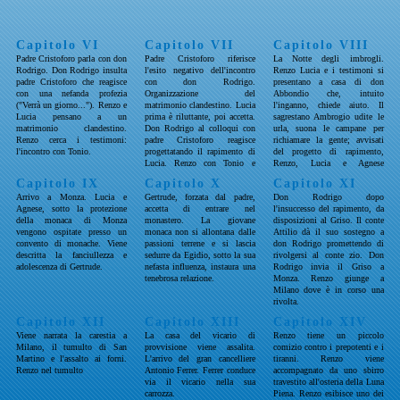
Capitolo VI
Capitolo VII
Capitolo VIII
Padre Cristoforo parla con don
Padre Cristoforo riferisce
La Notte degli imbrogli.
Rodrigo. Don Rodrigo insulta
l'esito negativo dell'incontro
Renzo Lucia e i testimoni si
padre Cristoforo che reagisce
con don Rodrigo.
presentano a casa di don
con una nefanda profezia
Organizzazione del
Abbondio che, intuito
("Verrà un giorno..."). Renzo e
matrimonio clandestino. Lucia
l'inganno, chiede aiuto. Il
Lucia pensano a un
prima è riluttante, poi accetta.
sagrestano Ambrogio udite le
matrimonio clandestino.
Don Rodrigo al colloqui con
urla, suona le campane per
Renzo cerca i testimoni:
padre Cristoforo reagisce
richiamare la gente; avvisati
l'incontro con Tonio.
progettatando il rapimento di
del progetto di rapimento,
Lucia. Renzo con Tonio e
Renzo, Lucia e Agnese
Gervaso all'osteria.
fuggono. L'addio di Lucia ai
Capitolo IX
Capitolo X
Capitolo XI
monti.
Arrivo a Monza. Lucia e
Gertrude, forzata dal padre,
Don Rodrigo dopo
Agnese, sotto la protezione
accetta di entrare nel
l'insuccesso del rapimento, da
della monaca di Monza
monastero. La giovane
disposizioni al Griso. Il conte
vengono ospitate presso un
monaca non si allontana dalle
Attilio dà il suo sostegno a
convento di monache. Viene
passioni terrene e si lascia
don Rodrigo promettendo di
descritta la fanciullezza e
sedurre da Egidio, sotto la sua
rivolgersi al conte zio. Don
adolescenza di Gertrude.
nefasta influenza, instaura una
Rodrigo invia il Griso a
tenebrosa relazione.
Monza. Renzo giunge a
Milano dove è in corso una
rivolta.
Capitolo XII
Capitolo XIII
Capitolo XIV
Viene narrata la carestia a
La casa del vicario di
Renzo tiene un piccolo
Milano, il tumulto di San
provvisione viene assalita.
comizio contro i prepotenti e i
Martino e l'assalto ai forni.
L'arrivo del gran cancelliere
tiranni. Renzo viene
Renzo nel tumulto
Antonio Ferrer. Ferrer conduce
accompagnato da uno sbirro
via il vicario nella sua
travestito all'osteria della Luna
carrozza.
Piena. Renzo esibisce uno dei