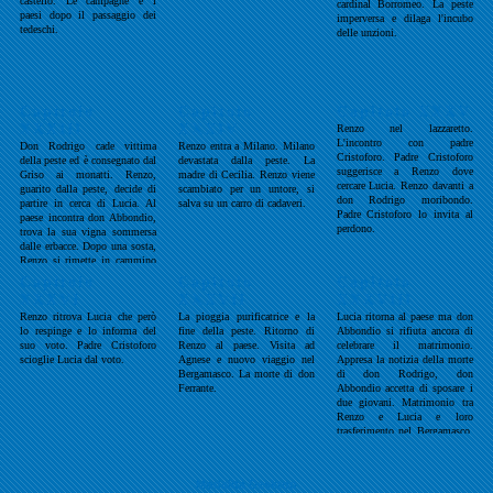
castello. Le campagne e i
cardinal Borromeo. La peste
paesi dopo il passaggio dei
imperversa e dilaga l'incubo
tedeschi.
delle unzioni.
Capitolo
Capitolo
Capitolo XXXV
XXXIII
XXXIV
Renzo nel lazzaretto.
L'incontro con padre
Don Rodrigo cade vittima
Renzo entra a Milano. Milano
Cristoforo. Padre Cristoforo
della peste ed è consegnato dal
devastata dalla peste. La
suggerisce a Renzo dove
Griso ai monatti. Renzo,
madre di Cecilia. Renzo viene
cercare Lucia. Renzo davanti a
guarito dalla peste, decide di
scambiato per un untore, si
don Rodrigo moribondo.
partire in cerca di Lucia. Al
salva su un carro di cadaveri.
Padre Cristoforo lo invita al
paese incontra don Abbondio,
perdono.
trova la sua vigna sommersa
dalle erbacce. Dopo una sosta,
Renzo si rimette in cammino
verso Milano.
Capitolo
Capitolo
Capitolo
XXXVI
XXXVII
XXXVIII
Renzo ritrova Lucia che però
La pioggia purificatrice e la
Lucia ritorna al paese ma don
lo respinge e lo informa del
fine della peste. Ritorno di
Abbondio si rifiuta ancora di
suo voto. Padre Cristoforo
Renzo al paese. Visita ad
celebrare il matrimonio.
scioglie Lucia dal voto.
Agnese e nuovo viaggio nel
Appresa la notizia della morte
Bergamasco. La morte di don
di don Rodrigo, don
Ferrante.
Abbondio accetta di sposare i
due giovani. Matrimonio tra
Renzo e Lucia e loro
trasferimento nel Bergamasco.
Renzo avvia una piccola
attività imprenditoriale in
campo tessile. Il sugo di tutta
Modalità Desktop
la storia.