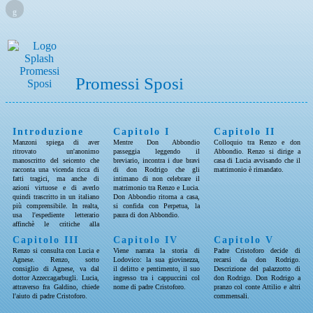
g
Promessi Sposi
Introduzione
Capitolo I
Capitolo II
Manzoni spiega di aver
Mentre Don Abbondio
Colloquio tra Renzo e don
ritrovato un'anonimo
passeggia leggendo il
Abbondio. Renzo si dirige a
manoscritto del seicento che
breviario, incontra i due bravi
casa di Lucia avvisando che il
racconta una vicenda ricca di
di don Rodrigo che gli
matrimonio è rimandato.
fatti tragici, ma anche di
intimano di non celebrare il
azioni virtuose e di averlo
matrimonio tra Renzo e Lucia.
quindi trascritto in un italiano
Don Abbondio ritorna a casa,
più comprensibile. In realta,
si confida con Perpetua, la
usa l'espediente letterario
paura di don Abbondio.
affinchè le critiche alla
dominazione spagnola fossero
Capitolo III
Capitolo IV
Capitolo V
attribuite ad altri.
Renzo si consulta con Lucia e
Viene narrata la storia di
Padre Cristoforo decide di
Agnese. Renzo, sotto
Lodovico: la sua giovinezza,
recarsi da don Rodrigo.
consiglio di Agnese, va dal
il delitto e pentimento, il suo
Descrizione del palazzotto di
dottor Azzeccagarbugli. Lucia,
ingresso tra i cappuccini col
don Rodrigo. Don Rodrigo a
attraverso fra Galdino, chiede
nome di padre Cristoforo.
pranzo col conte Attilio e altri
l'aiuto di padre Cristoforo.
commensali.