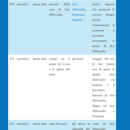
450
narrativa
stessa data
interno della
don
arriva Agnese
casa di don
Abbondio
,
che propone di
Abbondio
Perpetua
,
cercare rifugio
Agnese
presso
l'innominato; la
proposta è
accettata
nonostante le
paure di don
Abbondio
451
narrativa
stessa data
campi tra il
gli stessi
viaggio dei tre;
paese di Lucia
le due donne
e il paese del
con le gerla in
sarto
spalla, don
Abbondio col
bastone e il
breviario;
lamenti di don
Abbondio;
litigio tra don
Abbondio e
Perpetua
452
narrativa
stessa data
casa del sarto
gli stessi, la
sosta di don
famiglia del
Abbondio,