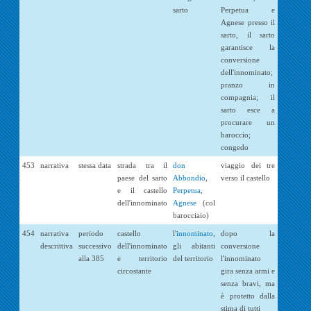
sarto
Perpetua e
Agnese presso il
sarto, il sarto
garantisce la
conversione
dell'innominato;
pranzo in
compagnia; il
sarto esce a
procurare un
baroccio;
congedo
453
narrativa
stessa data
strada tra il
don
viaggio dei tre
paese del sarto
Abbondio
,
verso il castello
e il castello
Perpetua
,
dell'innominato
Agnese
(col
barocciaio)
454
narrativa
periodo
castello
l'
innominato
,
dopo la
descrittiva
successivo
dell'innominato
gli abitanti
conversione
alla 385
e territorio
del territorio
l'innominato
circostante
gira senza armi e
senza bravi, ma
è protetto dalla
stima di tutti