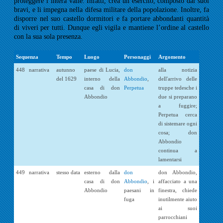
proteggere l’intera valle. Infatti, crea un esercito, composto dai suoi
bravi, e li impegna nella difesa militare della popolazione. Inoltre, fa
disporre nel suo castello dormitori e fa portare abbondanti quantità
di viveri per tutti. Dunque egli vigila e mantiene l’ordine al castello
con la sua sola presenza.
Sequenza
Tempo
Luogo
Personaggi
Argomento
448
narrativa
autunno
paese di Lucia,
don
alla notizia
del 1629
interno della
Abbondio
,
dell'arrivo delle
casa di don
Perpetua
truppe tedesche i
Abbondio
due si preparano
a fuggire;
Perpetua cerca
di sistemare ogni
cosa; don
Abbondio
continua a
lamentarsi
449
narrativa
stesso data
esterno dalla
don
don Abbondio,
casa di don
Abbondio
, i
affacciato a una
Abbondio
paesani in
finestra, chiede
fuga
inutilmente aiuto
ai suoi
parrocchiani