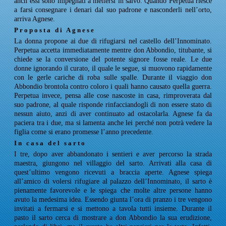
anch’essi sono impegnati a mettersi in salvo. Quando Perpetua riesce
a farsi consegnare i denari dal suo padrone e nasconderli nell’orto,
arriva Agnese.
Proposta di Agnese
La donna propone ai due di rifugiarsi nel castello dell’Innominato.
Perpetua accetta immediatamente mentre don Abbondio, titubante, si
chiede se la conversione del potente signore fosse reale. Le due
donne ignorando il curato, il quale le segue, si muovono rapidamente
con le gerle cariche di roba sulle spalle. Durante il viaggio don
Abbondio brontola contro coloro i quali hanno causato quella guerra.
Perpetua invece, pensa alle cose nascoste in casa, rimproverata dal
suo padrone, al quale risponde rinfacciandogli di non essere stato di
nessun aiuto, anzi di aver continuato ad ostacolarla. Agnese fa da
paciera tra i due, ma si lamenta anche lei perché non potrà vedere la
figlia come si erano promesse l’anno precedente.
In casa del sarto
I tre, dopo aver abbandonato i sentieri e aver percorso la strada
maestra, giungono nel villaggio del sarto. Arrivati alla casa di
quest’ultimo vengono ricevuti a braccia aperte. Agnese spiega
all’amico di volersi rifugiare al palazzo dell’Innominato, il sarto è
pienamente favorevole e le spiega che molte altre persone hanno
avuto la medesima idea. Essendo giunta l’ora di pranzo i tre vengono
invitati a fermarsi e si mettono a tavola tutti insieme. Durante il
pasto il sarto cerca di mostrare a don Abbondio la sua erudizione,