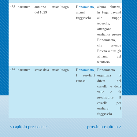
455
narrativa
autunno
stesso luogo
l'
innominato
,
alcuni abitanti,
del 1629
alcuni
in fuga davanti
fuggiaschi
alle truppe
tedesche,
ottengono
ospitalità presso
l'innominato,
che estende
l'invito a tutti gli
abitanti del
territorio
456
narrativa
stessa data
stesso luogo
l'
innominato
,
l'innominato
i servitori
organizza la
rimasti
difesa del
castello e della
valle e fa
predisporre il
castello per
ospitare i
fuggiaschi
< capitolo precedente
prossimo capitolo >