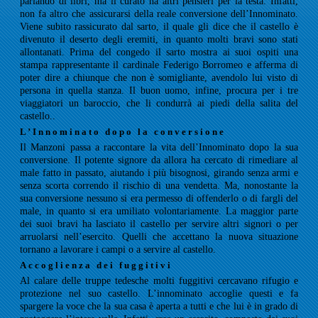
parlando di libri, ma il curato ha altri pensieri per la testa. Infatti,
non fa altro che assicurarsi della reale conversione dell’Innominato.
Viene subito rassicurato dal sarto, il quale gli dice che il castello è
divenuto il deserto degli eremiti, in quanto molti bravi sono stati
allontanati. Prima del congedo il sarto mostra ai suoi ospiti una
stampa rappresentante il cardinale Federigo Borromeo e afferma di
poter dire a chiunque che non è somigliante, avendolo lui visto di
persona in quella stanza. Il buon uomo, infine, procura per i tre
viaggiatori un baroccio, che li condurrà ai piedi della salita del
castello..
L’Innominato dopo la conversione
Il Manzoni passa a raccontare la vita dell’Innominato dopo la sua
conversione. Il potente signore da allora ha cercato di rimediare al
male fatto in passato, aiutando i più bisognosi, girando senza armi e
senza scorta correndo il rischio di una vendetta. Ma, nonostante la
sua conversione nessuno si era permesso di offenderlo o di fargli del
male, in quanto si era umiliato volontariamente. La maggior parte
dei suoi bravi ha lasciato il castello per servire altri signori o per
arruolarsi nell’esercito. Quelli che accettano la nuova situazione
tornano a lavorare i campi o a servire al castello.
Accoglienza dei fuggitivi
Al calare delle truppe tedesche molti fuggitivi cercavano rifugio e
protezione nel suo castello. L’innominato accoglie questi e fa
spargere la voce che la sua casa è aperta a tutti e che lui è in grado di