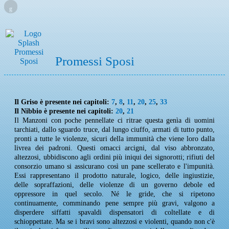
g
Promessi Sposi
Il Griso è presente nei capitoli:
7
,
8
,
11
,
20
,
25
,
33
Il Nibbio è presente nei capitoli:
20
,
21
Il Manzoni con poche pennellate ci ritrae questa genìa di uomini
tarchiati, dallo sguardo truce, dal lungo ciuffo, armati di tutto punto,
pronti a tutte le violenze, sicuri della immunità che viene loro dalla
livrea dei padroni. Questi omacci arcigni, dal viso abbronzato,
altezzosi, ubbidiscono agli ordini più iniqui dei signorotti; rifiuti del
consorzio umano si assicurano così un pane scellerato e l'impunità.
Essi rappresentano il prodotto naturale, logico, delle ingiustizie,
delle sopraffazioni, delle violenze di un governo debole ed
oppressore in quel secolo. Né le gride, che si ripetono
continuamente, comminando pene sempre più gravi, valgono a
disperdere siffatti spavaldi dispensatori di coltellate e di
schioppettate. Ma se i bravi sono altezzosi e violenti, quando non c'è