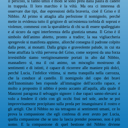
il pericolo, si fanno umili e modi se sono presi dalla paura di cadere
in trappola. Il loro marchio è la viltà. Ma ora ci interessa di
osservare due tipi, due espressioni della braveria, cioè il Griso e il
Nibbio. Al primo si attaglia alla perfezione il nomignolo, perché
mette in evidenza tutto il grigiore di un'esistenza torbida di soprusi e
violenze, commessi con la spavalderia di chi sa di essere spalleggiato
e al sicuro da ogni interferenza della giustizia umana. Il Griso è il
simbolo dell'animo abietto, pronto a tradire; la sua vigliaccheria
spregevole si manifesta appieno, allorché consegna il padrone colpito
dalla peste, ai monatti. Dalla grigia e graveolente palude, in cui sta
bene attuffata la viltà perversa del Griso, come sorpresi da una forza
irresistibile siamo vertiginosamente portati in alto dal Nibbio,
masnadiero sì, ma il cui animo, un miscuglio mostruoso di
sentimenti e di istinti, è capace di ricorrere alle maniere più dolci,
perché Lucia, l'infelice vittima, si metta tranquilla nella carrozza,
che la conduce al castello. Il nomignolo del capo dei bravi
dell'Innominato ben risponde all'immagine dell'uccello rapace, e
molto a proposito il nibbio è posto accanto all'aquila, alla quale il
Manzoni paragona il selvaggio signore: i due rapaci sanno elevarsi a
volo a fendere il cielo con gli occhi fissi nel sole, anche se poi
improvvisamente precipitano sulla preda per insanguinarsi il rostro e
gli artigli. Che il Nibbio no sia tetragono ai sentimenti umani, ce lo
prova la compassione che egli confessa di aver avuto per Lucia,
quella compassione che se uno la lascia prender possesso, non è più
uomo. E la compassione di quel bestione del Nibbio diviene